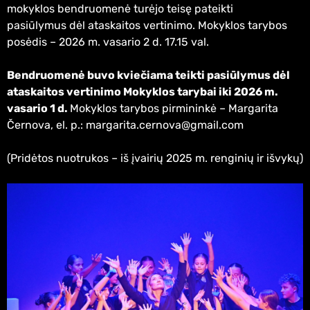
mokyklos bendruomenė turėjo teisę pateikti
pasiūlymus dėl ataskaitos vertinimo. Mokyklos tarybos
posėdis – 2026 m. vasario 2 d. 17.15 val.
Bendruomenė buvo kviečiama teikti pasiūlymus dėl
ataskaitos vertinimo Mokyklos tarybai iki 2026 m.
vasario 1 d.
Mokyklos tarybos pirmininkė – Margarita
Černova, el. p.: margarita.cernova@gmail.com
(Pridėtos nuotrukos – iš įvairių 2025 m. renginių ir išvykų)