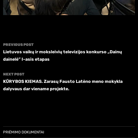
Post
PREVIOUS POST
navigation
Lietuvos vaikų ir moksleivių televizijos konkurso „Dainų
dainelė” I-asis etapas
NEXT POST
KŪRYBOS KIEMAS. Zarasų Fausto Latėno meno mokykla
dalyvaus dar viename projekte.
PRIĖMIMO DOKUMENTAI