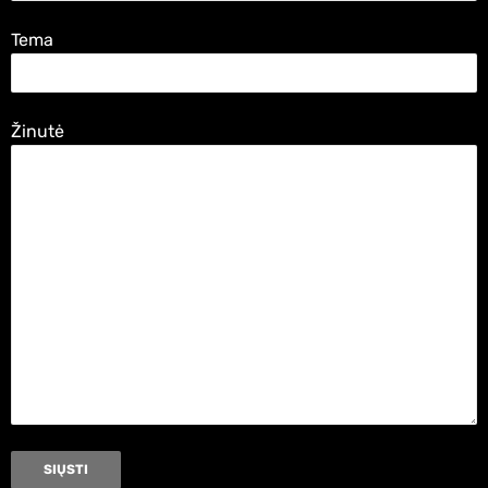
Tema
Žinutė