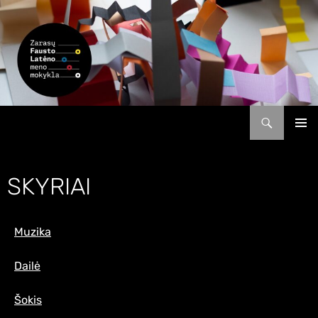
Zarasų Fausto Latėno meno mokykla
PRIMAR
MENU
SKYRIAI
Muzika
Dailė
Šokis