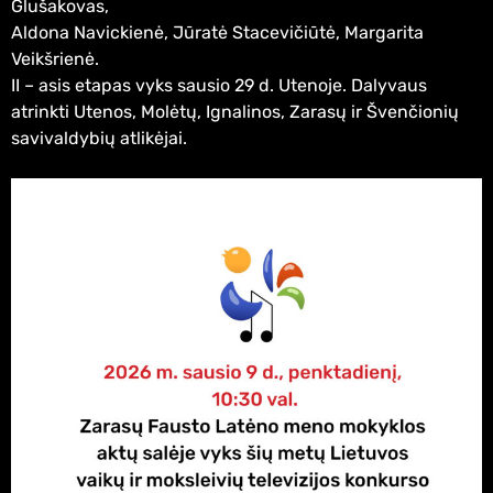
Glušakovas,
Aldona Navickienė, Jūratė Stacevičiūtė, Margarita
Veikšrienė.
II – asis etapas vyks sausio 29 d. Utenoje. Dalyvaus
atrinkti Utenos, Molėtų, Ignalinos, Zarasų ir Švenčionių
savivaldybių atlikėjai.