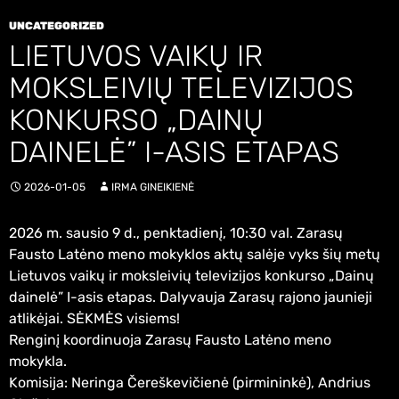
UNCATEGORIZED
LIETUVOS VAIKŲ IR
MOKSLEIVIŲ TELEVIZIJOS
KONKURSO „DAINŲ
DAINELĖ” I-ASIS ETAPAS
2026-01-05
IRMA GINEIKIENĖ
2026 m. sausio 9 d., penktadienį, 10:30 val. Zarasų
Fausto Latėno meno mokyklos aktų salėje vyks šių metų
Lietuvos vaikų ir moksleivių televizijos konkurso „Dainų
dainelė” I-asis etapas. Dalyvauja Zarasų rajono jaunieji
atlikėjai. SĖKMĖS visiems!
Renginį koordinuoja Zarasų Fausto Latėno meno
mokykla.
Komisija: Neringa Čereškevičienė (pirmininkė), Andrius