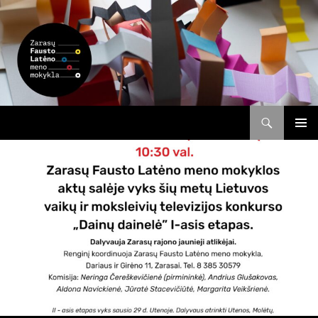
Search
Zarasų Fausto Latėno meno mokykla
SKIP
PRIMAR
TO
MENU
CONTENT